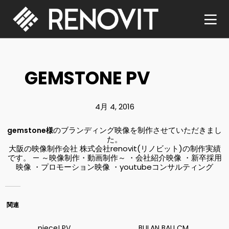
GEMSTONE PV
4月 4, 2016
のブランディング映像
を制作させていただきまし
gemstone様
た。
大阪の映像制作会社
株式会社
renovit(
リノビット
)
の制作実績
です。
—
～映像制作・動画制作～
・会社紹介映像
・新卒採用
映像
・プロモーション映像
・
youtube
コンサルティング
関連
piece! PV
BULAN BALI CM